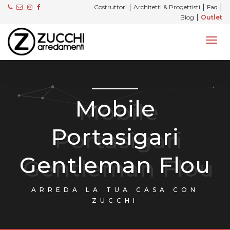
|
|
|
Costruttori
Architetti & Progettisti
Faq
|
Blog
Outlet
Mobile
Portasigari
Gentleman Flou
ARREDA LA TUA CASA CON
ZUCCHI