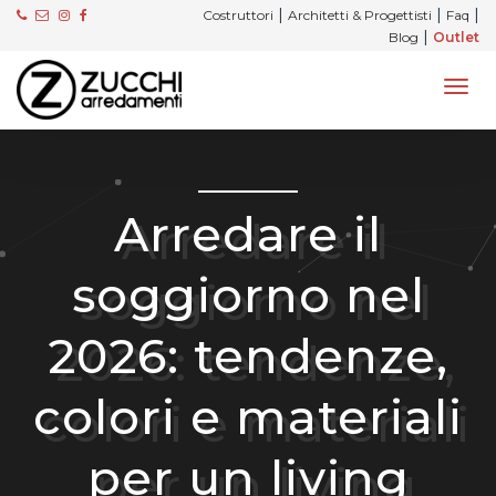
|
|
|
Costruttori
Architetti & Progettisti
Faq
|
Blog
Outlet
Arredare il
soggiorno nel
2026: tendenze,
colori e materiali
per un living