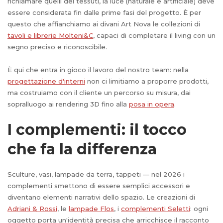
richiamare quelli dei tessuti, la luce (naturale e artificiale) deve
essere considerata fin dalle prime fasi del progetto. È per
questo che affianchiamo ai divani Art Nova le collezioni di
tavoli e librerie Molteni&C
, capaci di completare il living con un
segno preciso e riconoscibile.
È qui che entra in gioco il lavoro del nostro team: nella
progettazione d'interni
non ci limitiamo a proporre prodotti,
ma costruiamo con il cliente un percorso su misura, dai
sopralluogo ai rendering 3D fino alla
posa in opera
.
I complementi: il tocco
che fa la differenza
Sculture, vasi, lampade da terra, tappeti — nel 2026 i
complementi smettono di essere semplici accessori e
diventano elementi narrativi dello spazio. Le creazioni di
Adriani & Rossi
, le
lampade Flos
, i
complementi Seletti
: ogni
oggetto porta un'identità precisa che arricchisce il racconto