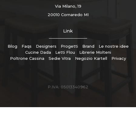
Via Milano, 19
20010 Cornaredo MI
Link
Blog
Faqs
Designers
Progetti
Brand
Le nostre idee
Cucine Dada
Letti Flou
Librerie Molteni
Poltrone Cassina
Sedie Vitra
Negozio Kartell
Privacy
P.IVA: 05013340962
ZucchiArredamenti © Copyright 2026
Made by