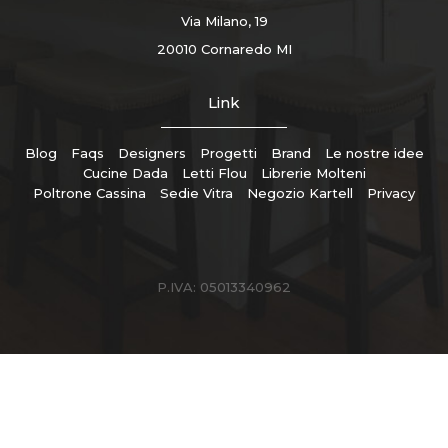
Via Milano, 19
20010 Cornaredo MI
Link
Blog
Faqs
Designers
Progetti
Brand
Le nostre idee
Cucine Dada
Letti Flou
Librerie Molteni
Poltrone Cassina
Sedie Vitra
Negozio Kartell
Privacy
P.IVA: 05013340962
ZucchiArredamenti © Copyright 2026
Made by