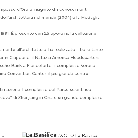
ompasso d’Oro e insignito di riconoscimenti
e dell’architettura nel mondo (2004) e la Medaglia
 1991. È presente con 25 opere nella collezione
amente all’architettura, ha realizzato – tra le tante
enter in Giappone, il Natuzzi America Headquarters
Deutsche Bank a Francoforte, il complesso Verona
ilano Convention Center, il più grande centro
ltimazione il complesso del Parco scientifico-
ttà nuova” di Zhenjiang in Cina e un grande complesso
La Basilica
Cab