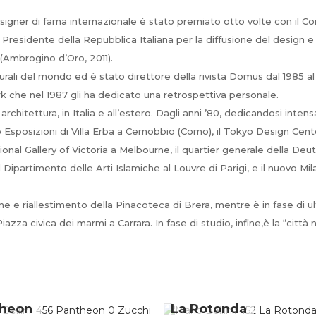
signer di fama internazionale è stato premiato otto volte con il C
al Presidente della Repubblica Italiana per la diffusione del design 
(Ambrogino d’Oro, 2011).
urali del mondo ed è stato direttore della rivista Domus dal 1985 al
he nel 1987 gli ha dedicato una retrospettiva personale.
rchitettura, in Italia e all’estero. Dagli anni ’80, dedicandosi intens
ntro Esposizioni di Villa Erba a Cernobbio (Como), il Tokyo Design C
National Gallery of Victoria a Melbourne, il quartier generale della 
il Dipartimento delle Arti Islamiche al Louvre di Parigi, e il nuovo M
ne e riallestimento della Pinacoteca di Brera, mentre è in fase di u
Piazza civica dei marmi a Carrara. In fase di studio, infine,è la “ci
heon
La Rotonda