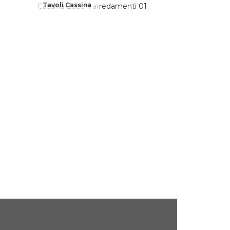
Tavoli Cassina
Sgabelli Ca