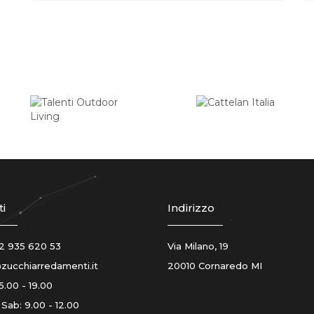
i
Indirizzo
2 935 620 53
Via Milano, 19
zucchiarredamenti.it
20010 Cornaredo MI
5.00 - 19.00
 Sab: 9.00 - 12.00