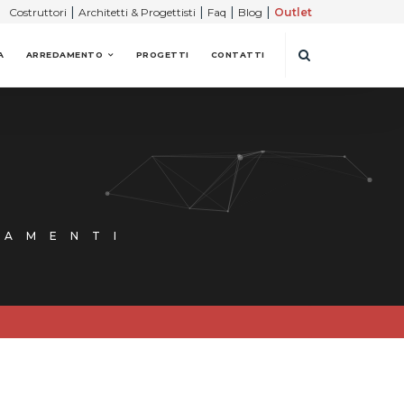
|
|
|
|
Costruttori
Architetti & Progettisti
Faq
Blog
Outlet
A
ARREDAMENTO
PROGETTI
CONTATTI
DAMENTI