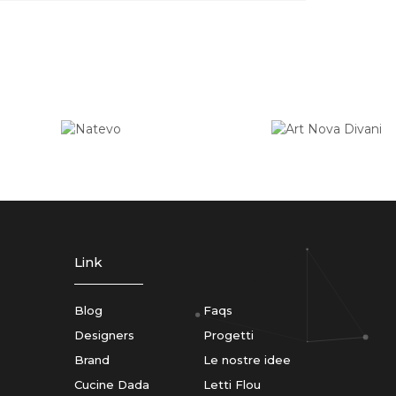
Link
Blog
Faqs
Designers
Progetti
Brand
Le nostre idee
Cucine Dada
Letti Flou